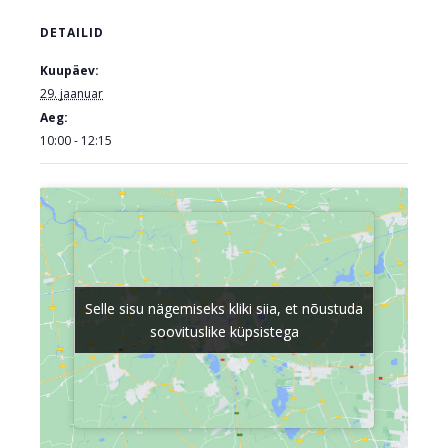
DETAILID
Kuupäev:
29. jaanuar
Aeg:
10:00 - 12:15
Selle sisu nägemiseks kliki siia, et nõustuda
Selle sisu nägemiseks kliki siia, et nõustuda
soovituslike küpsistega
soovituslike küpsistega