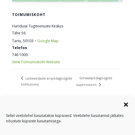
TOIMUMISKOHT
Hariduse Tugiteenuste Keskus
Tähe 56
Tartu
,
50103
+ Google Map
Telefon
746 1000
View Toimumiskoht Website
Sotsiaalpedagoogide
Lasteaedade eripedagoogide
kohtumine
supervisioon
Sellel veebilehel kasutatakse küpsiseid. Veebilehe kasutamist jätkates
nõustute küpsiste kasutamisega.