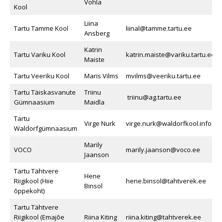
Vohla
Kool
Liina
Tartu Tamme Kool
liinal@tamme.tartu.ee
Ansberg
Katrin
Tartu Variku Kool
katrin.maiste@variku.tartu.ee
Maiste
Tartu Veeriku Kool
Maris Vilms
mvilms@veeriku.tartu.ee
Tartu Täiskasvanute
Triinu
triinu@ag.tartu.ee
Gümnaasium
Maidla
Tartu
Virge Nurk
virge.nurk@waldorfkool.info
Waldorfgümnaasium
Marily
VOCO
marily.jaanson@voco.ee
Jaanson
Tartu Tähtvere
Hene
Riigikool (Hiie
hene.binsol@tahtverek.ee
Binsol
õppekoht)
Tartu Tähtvere
Riigikool (Emajõe
Riina Kiting
riina.kiting@tahtverek.ee