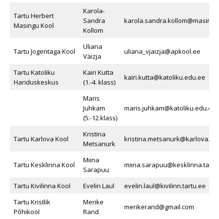
Karola-
Tartu Herbert
Sandra
karola.sandra.kollom@masing.t
Masingu Kool
Kollom
Uliana
Tartu Jogentaga Kool
uliana_vjaizja@apkool.ee
Väizja
Tartu Katoliku
Kairi Kutta
kairi.kutta@katoliku.edu.ee
Hariduskeskus
(1.-4. klass)
Maris
Juhkam
maris.juhkam@katoliku.edu.ee
(5.-12.klass)
Kristina
Tartu Karlova Kool
kristina.metsanurk@karlova.tar
Metsanurk
Miina
Tartu Kesklinna Kool
miina.sarapuu@kesklinna.tartu
Sarapuu
Tartu Kivilinna Kool
Evelin Laul
evelin.laul@kivilinn.tartu.ee
Tartu Kristlik
Merike
merikerand@gmail.com
Põhikool
Rand