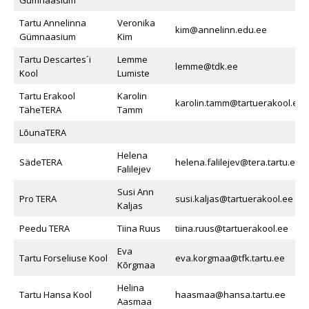
Gümnaasium
Tartu Annelinna
Veronika
kim@annelinn.edu.ee
Gümnaasium
Kim
Tartu Descartes´i
Lemme
lemme@tdk.ee
Kool
Lumiste
Tartu Erakool
Karolin
karolin.tamm@tartuerakool.ee
TäheTERA
Tamm
LõunaTERA
Helena
SädeTERA
helena.falilejev@tera.tartu.ee
Falilejev
Susi Ann
Pro TERA
susi.kaljas@tartuerakool.ee
Kaljas
Peedu TERA
Tiina Ruus
tiina.ruus@tartuerakool.ee
Eva
Tartu Forseliuse Kool
eva.korgmaa@tfk.tartu.ee
Kõrgmaa
Helina
Tartu Hansa Kool
haasmaa@hansa.tartu.ee
Aasmaa