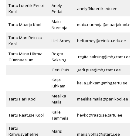
Tartu Luterlik Peetri
Anely
anely@luterlik.edu.ee
Kool
Pedai
Maiu
Tartu Maarja Kool
maiu.nurmoja@maarjakool.ee
Nurmoja
Tartu Mart Reiniku
Heli Arney
heli.arney@reiniku.edu.ee
Kool
Tartu Miina Härma
Regita
regita.saksing@mhg.tartu.ee
Gümnaasium
Saksing
Gerli Puis
gerli.puis@mhg.tartu.ee
Kaija
kaija.juhkam@mhg.tartu.ee
Juhkam
Meelika
Tartu Pärli Kool
meelika.maila@parlikool.ee
Maila
Kaile
Tartu Raatuse Kool
hevko@raatuse.tartu.ee
Tammela
Tartu
Maris
Rahvusvaheline
maris.vohla@istartu.ee