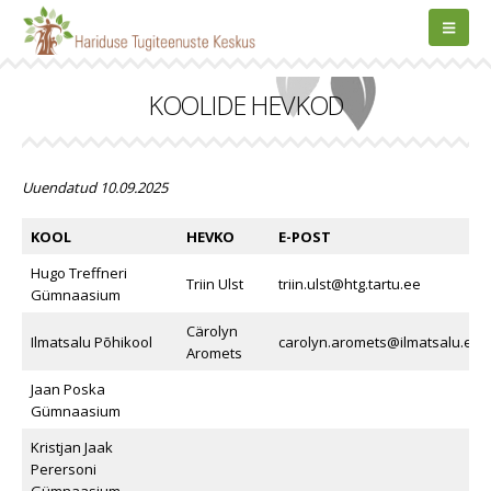
KOOLIDE HEVKOD
Uuendatud 10.09.2025
KOOL
HEVKO
E-POST
Hugo Treffneri
Triin Ulst
triin.ulst@htg.tartu.ee
Gümnaasium
Cärolyn
Ilmatsalu Põhikool
carolyn.aromets@ilmatsalu.edu
Aromets
Jaan Poska
Gümnaasium
Kristjan Jaak
Perersoni